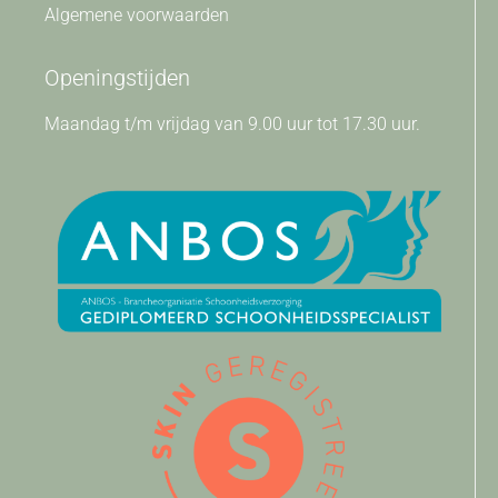
Algemene voorwaarden
Openingstijden
Maandag t/m vrijdag van 9.00 uur tot 17.30 uur.