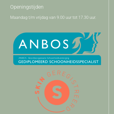
Openingstijden
Maandag t/m vrijdag van 9.00 uur tot 17.30 uur.