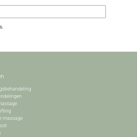
s.
en
gsbehandeling
andelingen
massage
ifting
e massage
oost
g