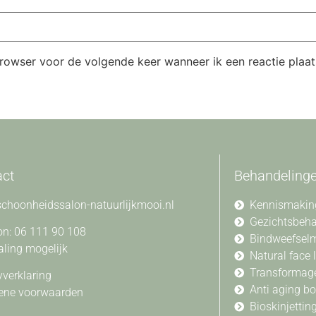
browser voor de volgende keer wanneer ik een reactie plaat
act
Behandeling
choonheidssalon-natuurlijkmooi.nl
Kennismakin
Gezichtsbeh
on: 06 111 90 108
Bindweefsel
aling mogelijk
Natural face l
Transformag
yverklaring
Anti aging b
ene voorwaarden
Bioskinjettin