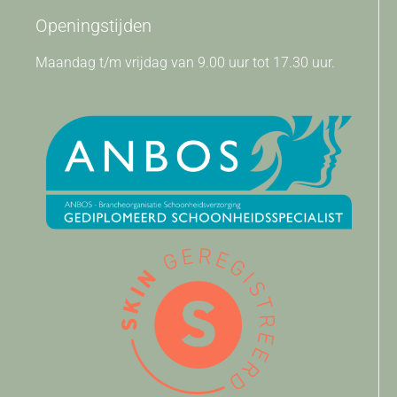
Openingstijden
Maandag t/m vrijdag van 9.00 uur tot 17.30 uur.