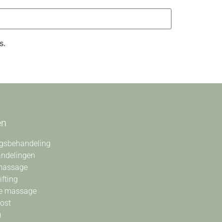
s.
en
gsbehandeling
andelingen
massage
ifting
e massage
oost
g