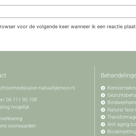
browser voor de volgende keer wanneer ik een reactie plaat
act
Behandeling
choonheidssalon-natuurlijkmooi.nl
Kennismakin
Gezichtsbeh
on: 06 111 90 108
Bindweefsel
aling mogelijk
Natural face l
Transformag
yverklaring
Anti aging b
ene voorwaarden
Bioskinjettin