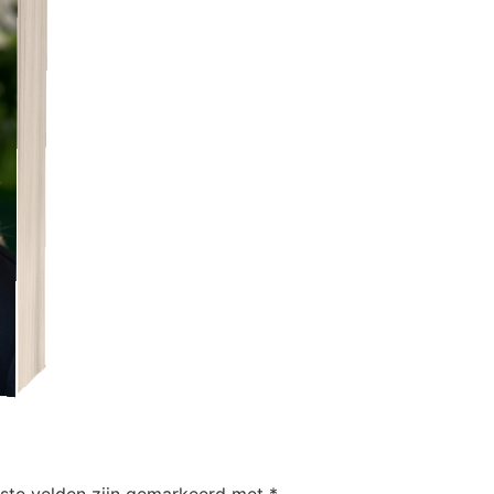
iste velden zijn gemarkeerd met
*