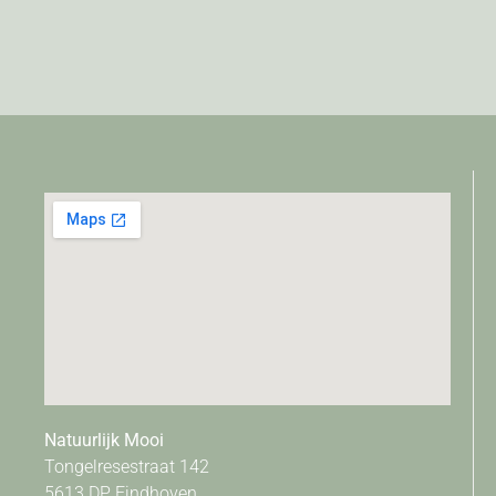
Natuurlijk Mooi
Tongelresestraat 142
5613 DP Eindhoven