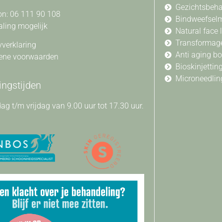
Gezichtsbeh
on: 06 111 90 108
Bindweefsel
aling mogelijk
Natural face l
Transformag
yverklaring
Anti aging b
ene voorwaarden
Bioskinjettin
Microneedlin
ngstijden
g t/m vrijdag van 9.00 uur tot 17.30 uur.