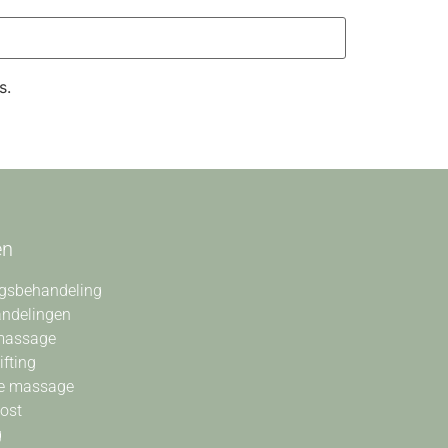
s.
en
gsbehandeling
andelingen
massage
ifting
e massage
oost
g