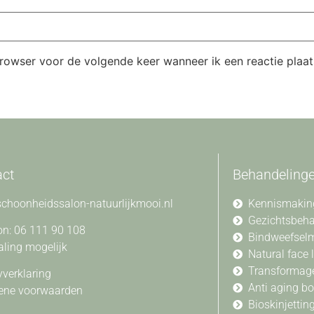
browser voor de volgende keer wanneer ik een reactie plaat
act
Behandeling
choonheidssalon-natuurlijkmooi.nl
Kennismakin
Gezichtsbeh
on: 06 111 90 108
Bindweefsel
aling mogelijk
Natural face l
Transformag
yverklaring
Anti aging b
ene voorwaarden
Bioskinjettin