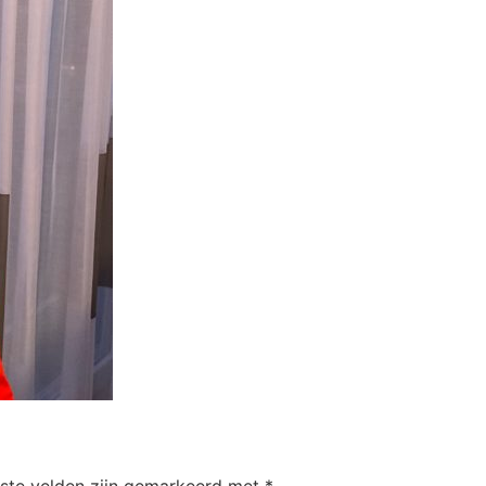
iste velden zijn gemarkeerd met
*