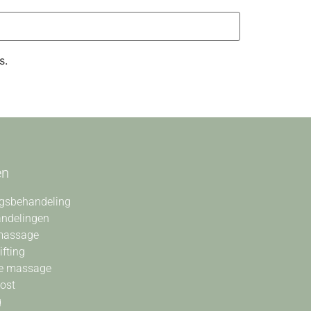
s.
en
gsbehandeling
andelingen
massage
ifting
e massage
oost
g