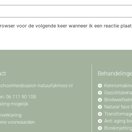
browser voor de volgende keer wanneer ik een reactie plaat
act
Behandeling
choonheidssalon-natuurlijkmooi.nl
Kennismakin
Gezichtsbeh
on: 06 111 90 108
Bindweefsel
aling mogelijk
Natural face l
Transformag
yverklaring
Anti aging b
ene voorwaarden
Bioskinjettin