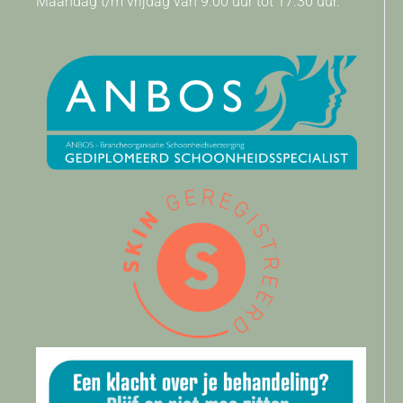
Maandag t/m vrijdag van 9.00 uur tot 17.30 uur.