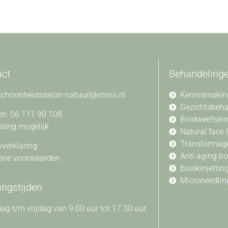
act
Behandeling
choonheidssalon-natuurlijkmooi.nl
Kennismakin
Gezichtsbeh
on: 06 111 90 108
Bindweefsel
aling mogelijk
Natural face l
Transformag
yverklaring
Anti aging b
ene voorwaarden
Bioskinjettin
Microneedlin
ngstijden
g t/m vrijdag van 9.00 uur tot 17.30 uur.