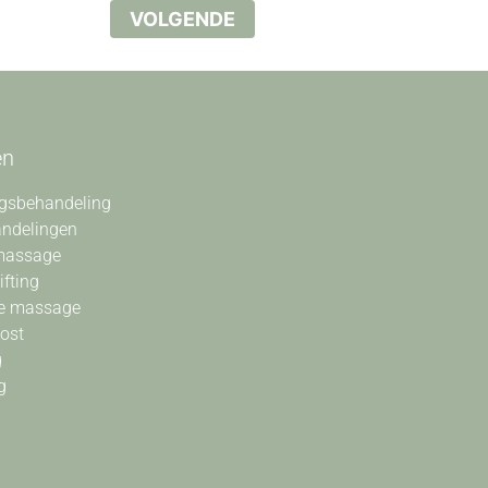
VOLGENDE
en
gsbehandeling
andelingen
massage
ifting
e massage
oost
g
g