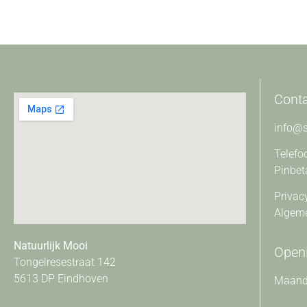
Cont
info@s
Telefo
Pinbet
Privac
Algem
Natuurlijk Mooi
Openi
Tongelresestraat 142
5613 DP Eindhoven
Maanda