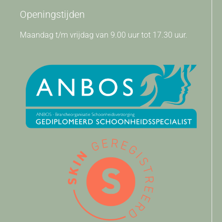
Openingstijden
Maandag t/m vrijdag van 9.00 uur tot 17.30 uur.