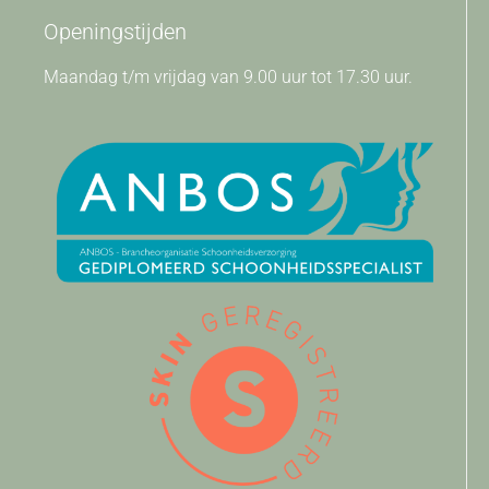
Openingstijden
Maandag t/m vrijdag van 9.00 uur tot 17.30 uur.