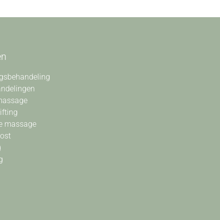
en
gsbehandeling
andelingen
massage
ifting
e massage
oost
g
g