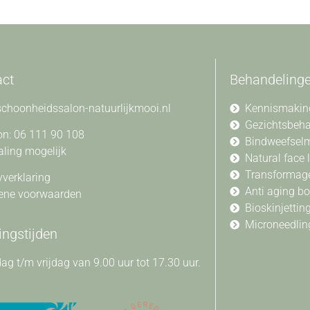
act
Behandeling
choonheidssalon-natuurlijkmooi.nl
Kennismakin
Gezichtsbeh
on: 06 111 90 108
Bindweefsel
aling mogelijk
Natural face l
Transformag
yverklaring
Anti aging b
ene voorwaarden
Bioskinjettin
Microneedlin
ngstijden
g t/m vrijdag van 9.00 uur tot 17.30 uur.