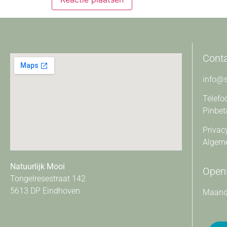
Cont
info@s
Telefo
Pinbet
Privac
Algem
Natuurlijk Mooi
Openi
Tongelresestraat 142
5613 DP Eindhoven
Maanda