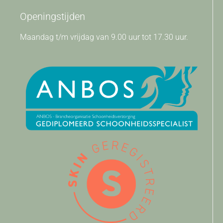
Openingstijden
Maandag t/m vrijdag van 9.00 uur tot 17.30 uur.