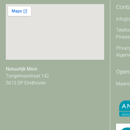
Cont
info@s
Telefo
Pinbet
Privac
Algem
Natuurlijk Mooi
Openi
Tongelresestraat 142
5613 DP Eindhoven
Maanda