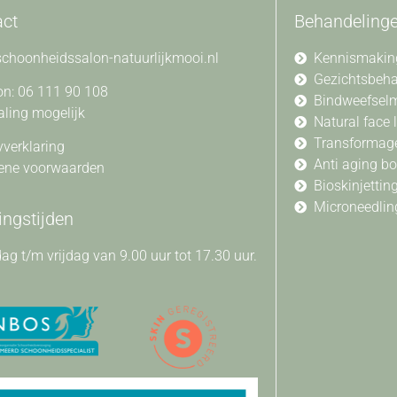
act
Behandeling
choonheidssalon-natuurlijkmooi.nl
Kennismakin
Gezichtsbeh
on: 06 111 90 108
Bindweefsel
aling mogelijk
Natural face l
Transformag
yverklaring
Anti aging b
ene voorwaarden
Bioskinjettin
Microneedlin
ngstijden
g t/m vrijdag van 9.00 uur tot 17.30 uur.