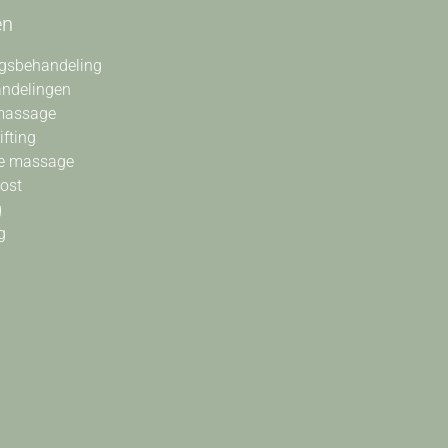
en
gsbehandeling
andelingen
massage
ifting
e massage
oost
g
g