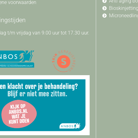
Anti aging b
ene voorwaarden
Bioskinjettin
Microneedlin
ngstijden
g t/m vrijdag van 9.00 uur tot 17.30 uur.