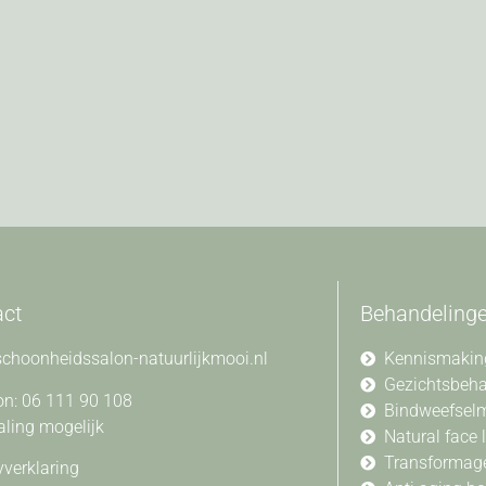
act
Behandeling
choonheidssalon-natuurlijkmooi.nl
Kennismakin
Gezichtsbeh
on: 06 111 90 108
Bindweefsel
aling mogelijk
Natural face l
Transformag
yverklaring