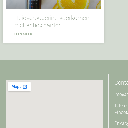
Huidveroudering voorkomen
met antioxidanten
LEES MEER
Cont
info@s
Telefo
Pinbet
Privac