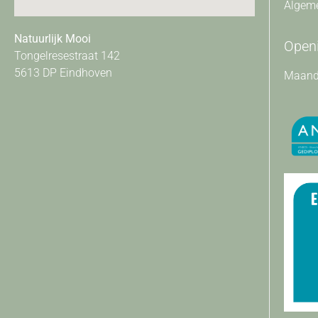
Algem
Natuurlijk Mooi
Openi
Tongelresestraat 142
5613 DP Eindhoven
Maanda