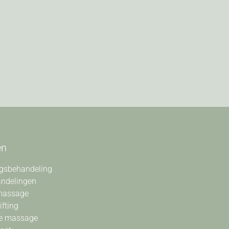
en
gsbehandeling
andelingen
massage
ifting
e massage