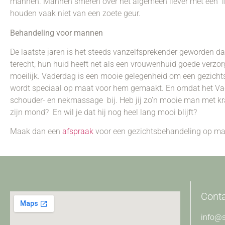
mannen. Mannen smeren over het algemeen liever met een lic
houden vaak niet van een zoete geur.
Behandeling voor mannen
De laatste jaren is het steeds vanzelfsprekender geworden 
terecht, hun huid heeft net als een vrouwenhuid goede verzor
moeilijk. Vaderdag is een mooie gelegenheid om een gezich
wordt speciaal op maat voor hem gemaakt. En omdat het Vaderd
schouder- en nekmassage bij. Heb jij zo’n mooie man met kraa
zijn mond? En wil je dat hij nog heel lang mooi blijft?
Maak dan een
afspraak
voor een gezichtsbehandeling op maat
Cont
info@s