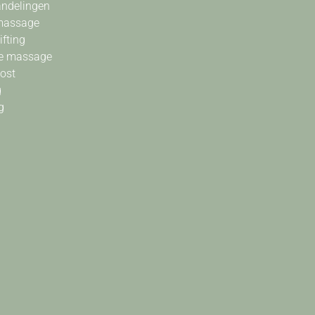
andelingen
massage
ifting
e massage
oost
g
g