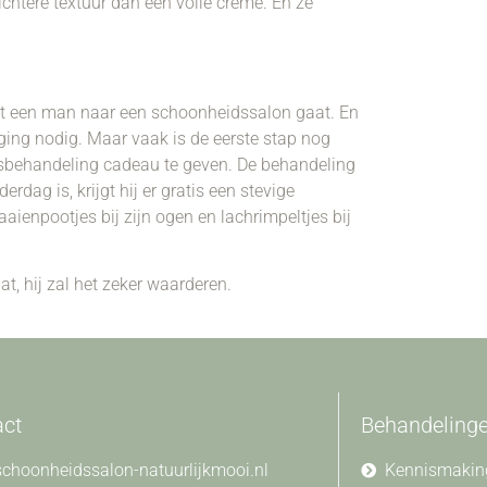
htere textuur dan een volle crème. En ze
dat een man naar een schoonheidssalon gaat. En
ging nodig. Maar vaak is de eerste stap nog
tsbehandeling cadeau te geven. De behandeling
ag is, krijgt hij er gratis een stevige
ienpootjes bij zijn ogen en lachrimpeltjes bij
, hij zal het zeker waarderen.
act
Behandeling
choonheidssalon-natuurlijkmooi.nl
Kennismakin