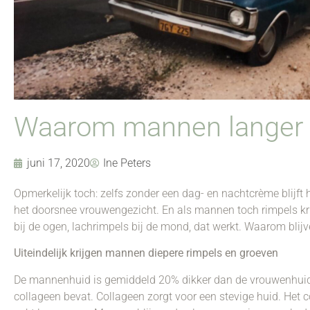
Waarom mannen langer m
juni 17, 2020
Ine Peters
Opmerkelijk toch: zelfs zonder een dag- en nachtcrème blijf
het doorsnee vrouwengezicht. En als mannen toch rimpels kri
bij de ogen, lachrimpels bij de mond, dat werkt. Waarom bl
Uiteindelijk krijgen mannen diepere rimpels en groeven
De mannenhuid is gemiddeld 20% dikker dan de vrouwenhui
collageen bevat. Collageen zorgt voor een stevige huid. Het co