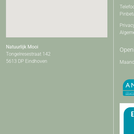
Telefo
Pinbet
Privac
Algem
Natuurlijk Mooi
Openi
Tongelresestraat 142
5613 DP Eindhoven
Maanda