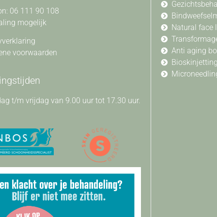
Gezichtsbeh
on: 06 111 90 108
Bindweefsel
aling mogelijk
Natural face l
Transformag
yverklaring
Anti aging b
ene voorwaarden
Bioskinjettin
Microneedlin
ngstijden
g t/m vrijdag van 9.00 uur tot 17.30 uur.