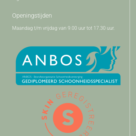
Openingstijden
Maandag t/m vrijdag van 9.00 uur tot 17.30 uur.