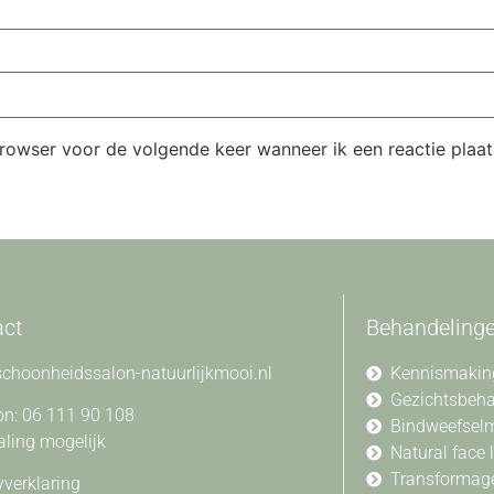
browser voor de volgende keer wanneer ik een reactie plaat
act
Behandeling
choonheidssalon-natuurlijkmooi.nl
Kennismakin
Gezichtsbeh
on: 06 111 90 108
Bindweefsel
aling mogelijk
Natural face l
Transformag
yverklaring