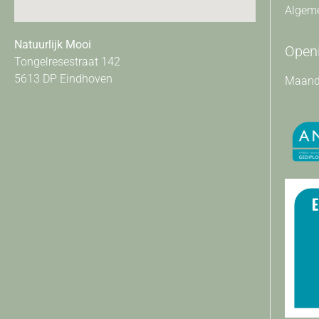
Algem
Natuurlijk Mooi
Openi
Tongelresestraat 142
5613 DP Eindhoven
Maanda