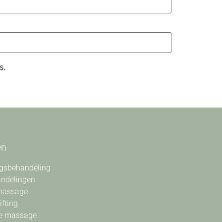
s.
en
gsbehandeling
andelingen
massage
ifting
e massage