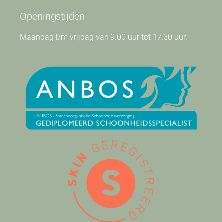
Openingstijden
Maandag t/m vrijdag van 9.00 uur tot 17.30 uur.