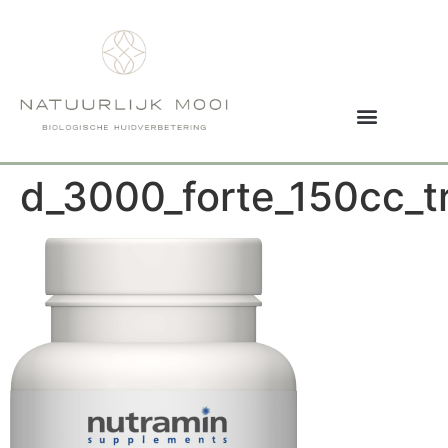
d_3000_forte_150cc_t